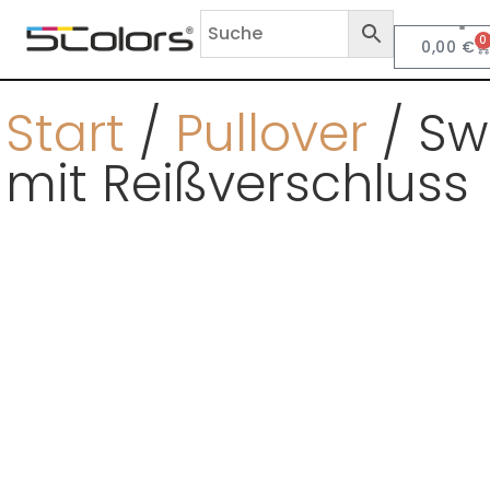
0
0,00
€
Anf
Start
/
Pullover
/ Sw
mit Reißverschluss