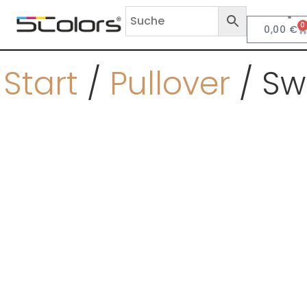
0
0,00
€
Anf
Start
/
Pullover
/ Sw