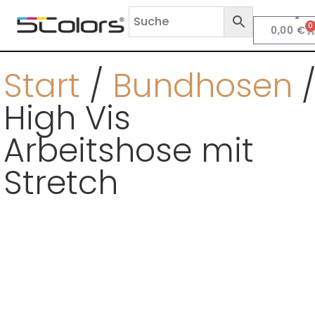
0
0,00
€
Anf
Start
/
Bundhosen
/
High Vis
Arbeitshose mit
Stretch