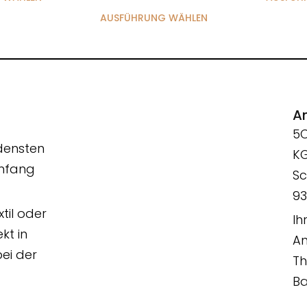
AUSFÜHRUNG WÄHLEN
An
5
edensten
K
Umfang
Sc
93
xtil oder
Ih
kt in
An
ei der
T
B