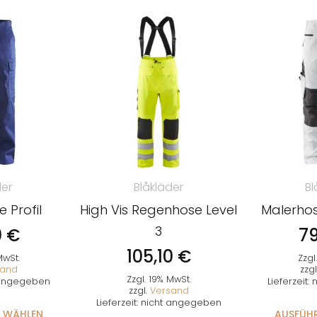
der
Blåkläder
Bl
 Profil
High Vis Regenhose Level
Malerhos
3
0
€
7
105,10
€
MwSt.
Zzgl
sand
zzgl
Zzgl. 19% MwSt.
t angegeben
Lieferzeit
zzgl.
Versand
Lieferzeit: nicht angegeben
 WÄHLEN
AUSFÜH