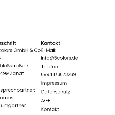
schrift
Kontakt
Colors GmbH & Co
E-Mail:
G
info@5colors.de
hloßstraße 7
Telefon:
499 Zandt
09944/3073289
r
Impressum
sprechpartner:
Datenschutz
homas
AGB
aumgartner
Kontakt