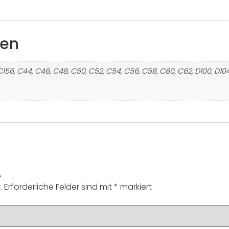
nen
C156, C44, C46, C48, C50, C52, C54, C56, C58, C60, C62, D100, D104,
“
.
Erforderliche Felder sind mit
*
markiert