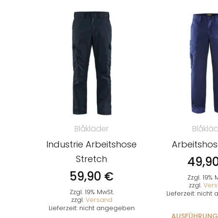
Blåkläder
Blåklä
Industrie Arbeitshose
Arbeitshose
Stretch
49,9
59,90
€
Zzgl. 19% 
zzgl.
Ver
Zzgl. 19% MwSt.
Lieferzeit: nich
zzgl.
Versand
Lieferzeit: nicht angegeben
AUSFÜHRUNG