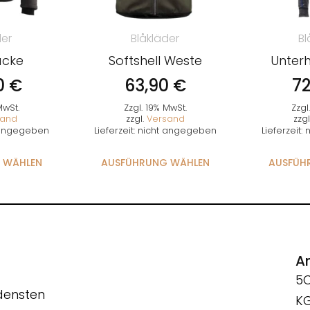
der
Blåkläder
Bl
acke
Softshell Weste
Unter
0
€
63,90
€
7
MwSt.
Zzgl. 19% MwSt.
Zzgl
sand
zzgl.
Versand
zzgl
t angegeben
Lieferzeit: nicht angegeben
Lieferzeit
 WÄHLEN
AUSFÜHRUNG WÄHLEN
AUSFÜH
An
5
edensten
K