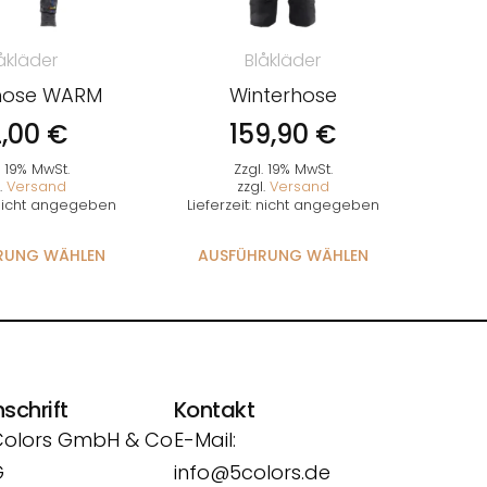
åkläder
Blåkläder
hose WARM
Winterhose
2,00
€
159,90
€
. 19% MwSt.
Zzgl. 19% MwSt.
.
Versand
zzgl.
Versand
: nicht angegeben
Lieferzeit: nicht angegeben
RUNG WÄHLEN
AUSFÜHRUNG WÄHLEN
schrift
Kontakt
Colors GmbH & Co
E-Mail:
G
info@5colors.de