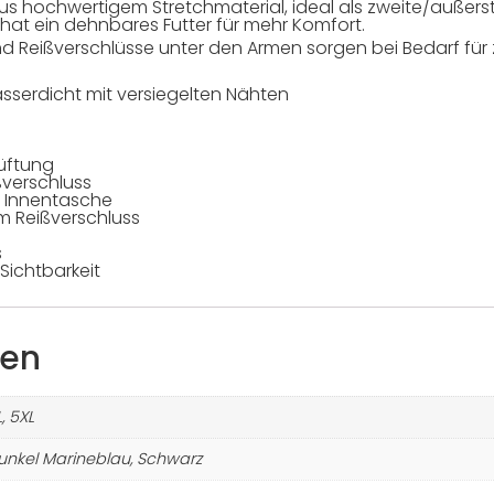
us hochwertigem Stretchmaterial, ideal als zweite/außers
 hat ein dehnbares Futter für mehr Komfort.
d Reißverschlüsse unter den Armen sorgen bei Bedarf für 
sserdicht mit versiegelten Nähten
lüftung
verschluss
e Innentasche
 Reißverschluss
s
Sichtbarkeit
nen
L, 5XL
unkel Marineblau, Schwarz