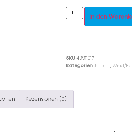
In den Warenk
SKU
49911917
Kategorien
Jacken
,
Wind/R
tionen
Rezensionen (0)