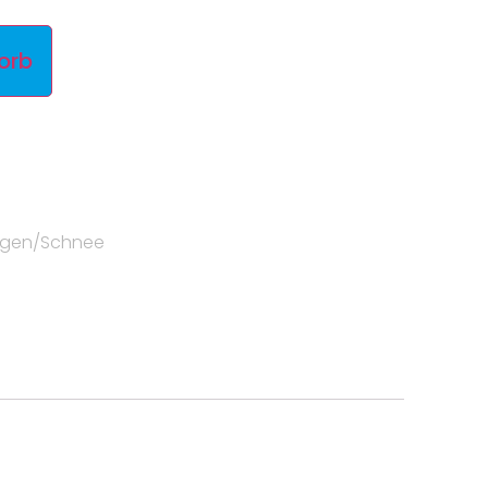
orb
egen/Schnee