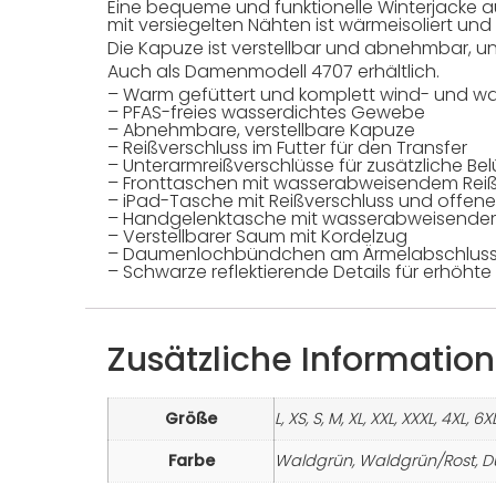
Eine bequeme und funktionelle Winterjacke a
mit versiegelten Nähten ist wärmeisoliert und
Die Kapuze ist verstellbar und abnehmbar, un
Auch als Damenmodell 4707 erhältlich.
– Warm gefüttert und komplett wind- und wa
– PFAS-freies wasserdichtes Gewebe
– Abnehmbare, verstellbare Kapuze
– Reißverschluss im Futter für den Transfer
– Unterarmreißverschlüsse für zusätzliche Be
– Fronttaschen mit wasserabweisendem Reiß
– iPad-Tasche mit Reißverschluss und offen
– Handgelenktasche mit wasserabweisendem
– Verstellbarer Saum mit Kordelzug
– Daumenlochbündchen am Ärmelabschlus
– Schwarze reflektierende Details für erhöhte 
Zusätzliche Informatio
Größe
L, XS, S, M, XL, XXL, XXXL, 4XL, 6X
Farbe
Waldgrün, Waldgrün/Rost, D