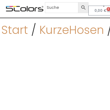
0
0,00
€
Anf
Start
/
KurzeHosen
/