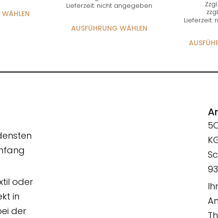
Zzgl
Lieferzeit: nicht angegeben
zzgl
 WÄHLEN
Lieferzeit
AUSFÜHRUNG WÄHLEN
AUSFÜH
An
5
edensten
K
Umfang
Sc
93
xtil oder
Ih
kt in
An
ei der
T