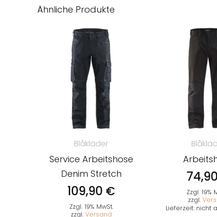
Ähnliche Produkte
Blåkläder
Blåklä
Service Arbeitshose
Arbeits
Denim Stretch
74,9
109,90
€
Zzgl. 19% 
zzgl.
Ver
Zzgl. 19% MwSt.
Lieferzeit: nich
zzgl.
Versand