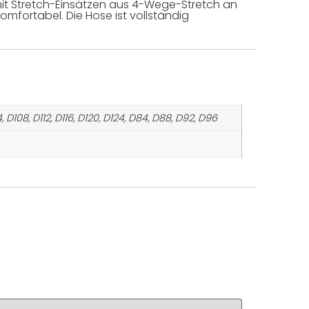
mit Stretch-Einsätzen aus 4-Wege-Stretch an
komfortabel. Die Hose ist vollständig
D108, D112, D116, D120, D124, D84, D88, D92, D96