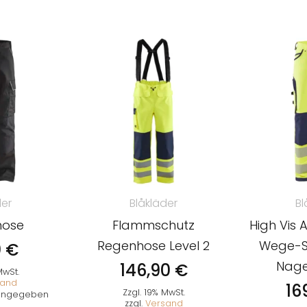
der
Blåkläder
Bl
hose
Flammschutz
High Vis 
Regenhose Level 2
Wege-S
0
€
Nage
146,90
€
MwSt.
sand
16
Zzgl. 19% MwSt.
t angegeben
zzgl.
Versand