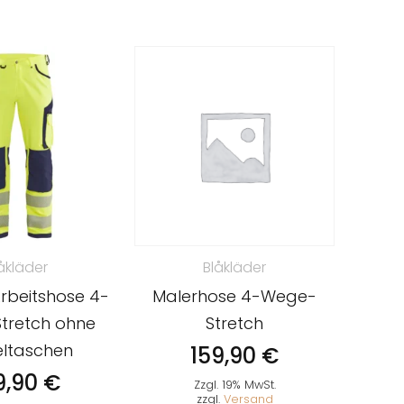
åkläder
Blåkläder
Arbeitshose 4-
Malerhose 4-Wege-
tretch ohne
Stretch
ltaschen
159,90
€
9,90
€
Zzgl. 19% MwSt.
zzgl.
Versand