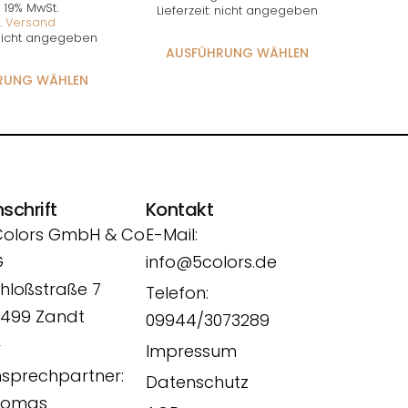
. 19% MwSt.
Lieferzeit: nicht angegeben
.
Versand
: nicht angegeben
AUSFÜHRUNG WÄHLEN
RUNG WÄHLEN
schrift
Kontakt
Colors GmbH & Co
E-Mail:
G
info@5colors.de
hloßstraße 7
Telefon:
499 Zandt
09944/3073289
r
Impressum
sprechpartner:
Datenschutz
homas