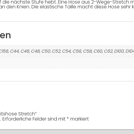
uf die nächste Stufe hebt. Eine Hose aus 2-Wege-Stretch 
 an den Knien. Die elastische Taille macht diese Hose sehr 
nen
C156, C44, C46, C48, C50, C52, C54, C56, C58, C60, C62, D100, D104, 
itshose Stretch“
.
Erforderliche Felder sind mit
*
markiert