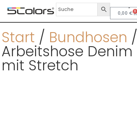
0
0,00
€
Anf
Start
/
Bundhosen
/
Arbeitshose Denim
mit Stretch