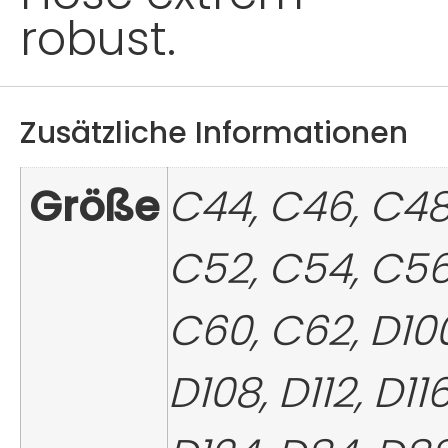
robust.
Zusätzliche Informationen
Größe
C44, C46, C48
C52, C54, C56
C60, C62, D100
D108, D112, D116