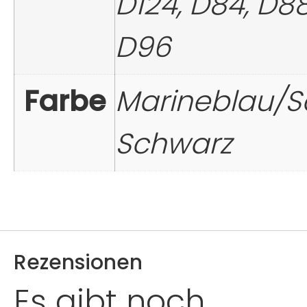
D124, D84, D88
D96
Farbe
Marineblau/S
Schwarz
Rezensionen
Es gibt noch