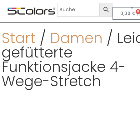
0
0,00
€
Anf
Start
/
Damen
/ Lei
gefütterte
Funktionsjacke 4-
Wege-Stretch