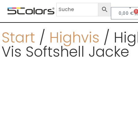
0
0,00
€
Anf
Start
/
Highvis
/ Hig
Vis Softshell Jacke