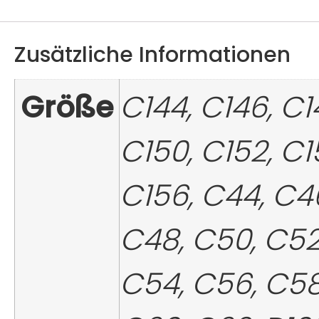
Zusätzliche Informationen
Größe
C144, C146, C1
C150, C152, C1
C156, C44, C4
C48, C50, C52
C54, C56, C58