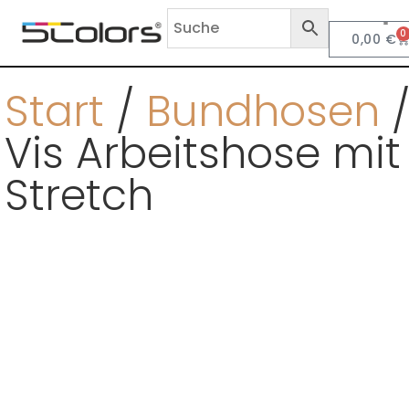
0
0,00
€
Anf
Start
/
Bundhosen
/
Vis Arbeitshose mit
Stretch