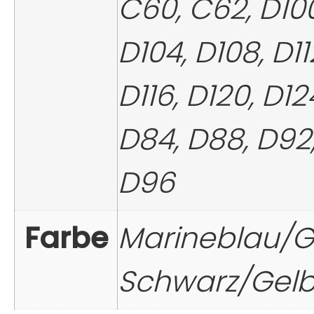
C60, C62, D100
D104, D108, D11
D116, D120, D12
D84, D88, D92
D96
Farbe
Marineblau/G
Schwarz/Gel