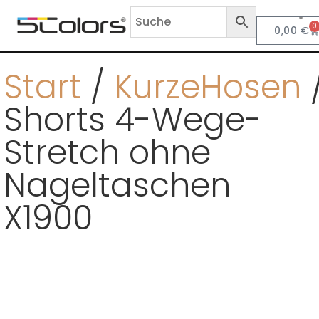
0
0,00
€
Anf
Start
/
KurzeHosen
Shorts 4-Wege-
Stretch ohne
Nageltaschen
X1900