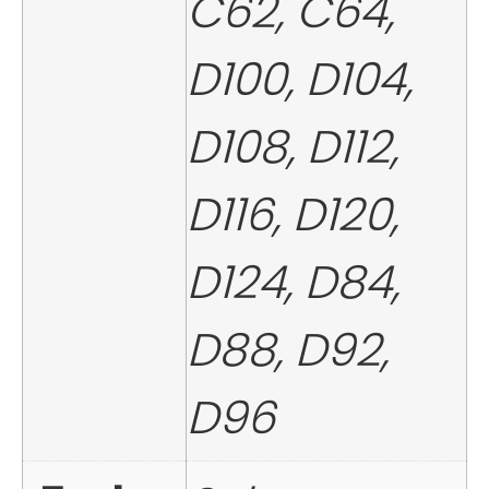
C62, C64,
D100, D104,
D108, D112,
D116, D120,
D124, D84,
D88, D92,
D96