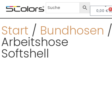
0
0,00
€
Anf
Start
/
Bundhosen
/
Arbeitshose
Softshell