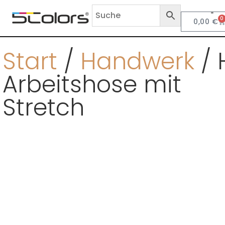
0
0,00
€
Anf
Start
/
Handwerk
/ 
Arbeitshose mit
Stretch