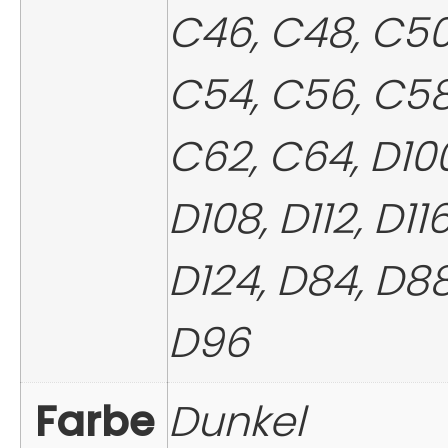
C46, C48, C50
C54, C56, C58
C62, C64, D100
D108, D112, D116
D124, D84, D88
D96
Farbe
Dunkel