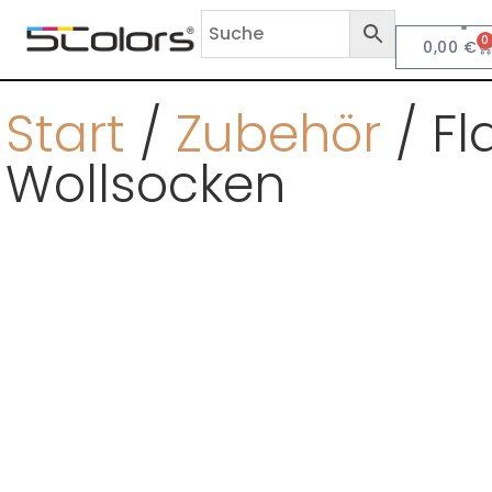
0
0,00
€
Anf
Start
/
Zubehör
/ F
Wollsocken