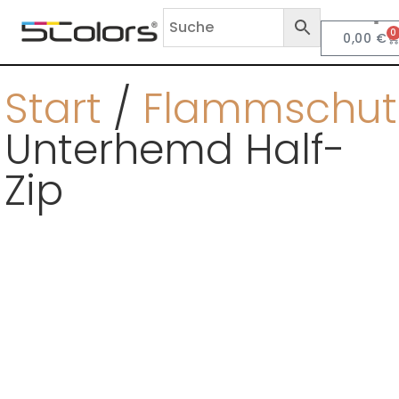
0
0,00
€
Anf
Start
/
Flammschut
Unterhemd Half-
Zip