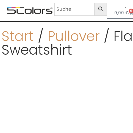
0
0,00
€
Anf
Start
/
Pullover
/ Fl
Sweatshirt