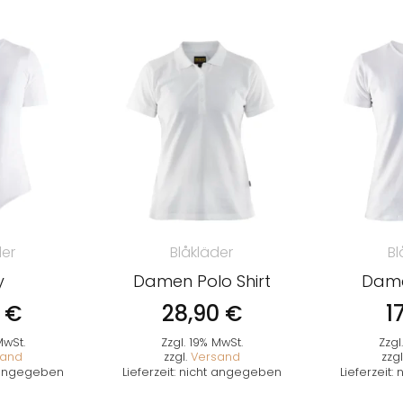
der
Blåkläder
Bl
y
Damen Polo Shirt
Dame
0
€
28,90
€
1
MwSt.
Zzgl. 19% MwSt.
Zzgl
sand
zzgl.
Versand
zzgl
t angegeben
Lieferzeit: nicht angegeben
Lieferzeit