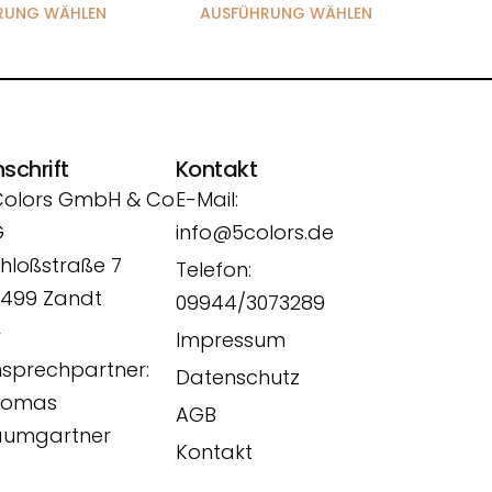
RUNG WÄHLEN
AUSFÜHRUNG WÄHLEN
schrift
Kontakt
Colors GmbH & Co
E-Mail:
G
info@5colors.de
hloßstraße 7
Telefon:
499 Zandt
09944/3073289
r
Impressum
sprechpartner:
Datenschutz
homas
AGB
aumgartner
Kontakt