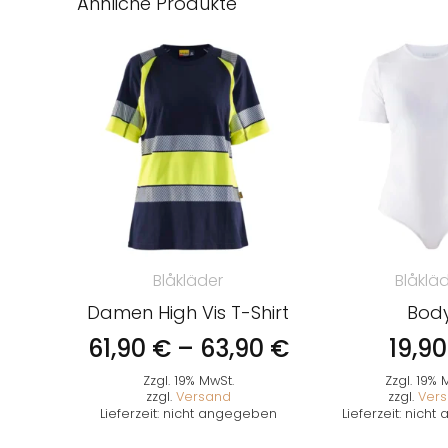
Ähnliche Produkte
Blåkläder
Blåklä
Damen High Vis T-Shirt
Bod
61,90
€
–
63,90
€
19,9
Zzgl. 19% MwSt.
Zzgl. 19% 
zzgl.
Versand
zzgl.
Ver
Lieferzeit: nicht angegeben
Lieferzeit: nich