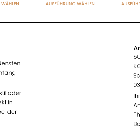
 WÄHLEN
AUSFÜHRUNG WÄHLEN
AUSFÜH
An
5
edensten
K
Umfang
Sc
93
xtil oder
Ih
kt in
An
ei der
T
B