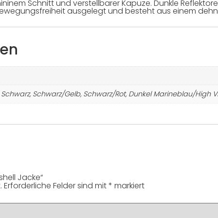
femininem Schnitt und verstellbarer Kapuze. Dunkle Reflekt
e Bewegungsfreiheit ausgelegt und besteht aus einem de
nen
Schwarz, Schwarz/Gelb, Schwarz/Rot, Dunkel Marineblau/High V
shell Jacke“
.
Erforderliche Felder sind mit
*
markiert