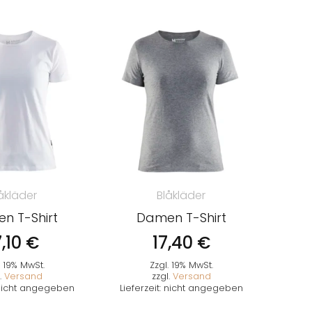
åkläder
Blåkläder
n T-Shirt
Damen T-Shirt
7,10
€
17,40
€
. 19% MwSt.
Zzgl. 19% MwSt.
.
Versand
zzgl.
Versand
: nicht angegeben
Lieferzeit: nicht angegeben