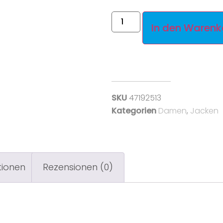
In den Warenk
SKU
47192513
Kategorien
Damen
,
Jacken
tionen
Rezensionen (0)