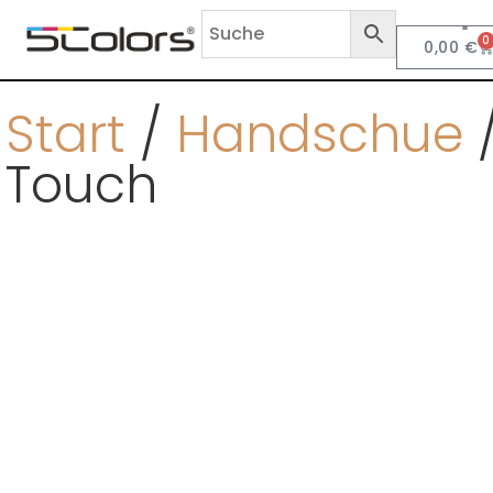
0
0,00
€
Anf
Start
/
Handschue
/
Touch